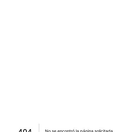
404
No se encontró la página solicitada
.