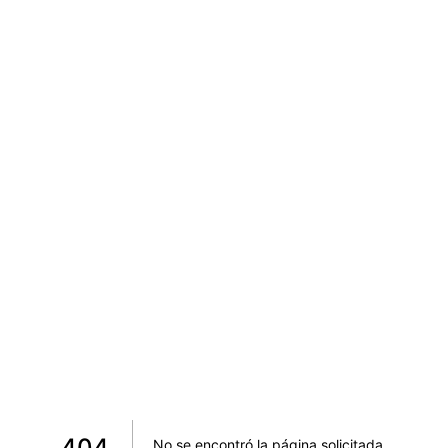
404
No se encontró la página solicitada
.