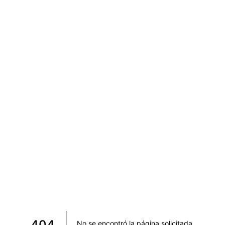
404
No se encontró la página solicitada
.